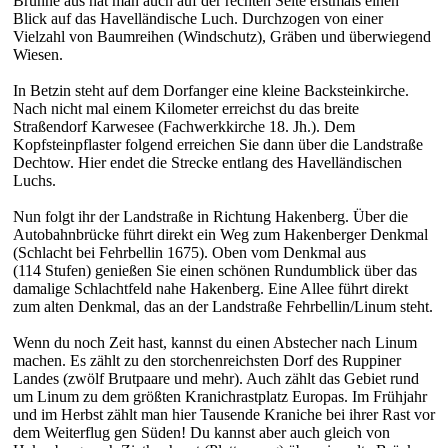
Brunne aus hat man auch auf der rechten Seite erstmals einen
Blick auf das Havelländische Luch. Durchzogen von einer
Vielzahl von Baumreihen (Windschutz), Gräben und überwiegend
Wiesen.
In Betzin steht auf dem Dorfanger eine kleine Backsteinkirche.
Nach nicht mal einem Kilometer erreichst du das breite
Straßendorf Karwesee (Fachwerkkirche 18. Jh.). Dem
Kopfsteinpflaster folgend erreichen Sie dann über die Landstraße
Dechtow. Hier endet die Strecke entlang des Havelländischen
Luchs.
Nun folgt ihr der Landstraße in Richtung Hakenberg. Über die
Autobahnbrücke führt direkt ein Weg zum Hakenberger Denkmal
(Schlacht bei Fehrbellin 1675). Oben vom Denkmal aus
(114 Stufen) genießen Sie einen schönen Rundumblick über das
damalige Schlachtfeld nahe Hakenberg. Eine Allee führt direkt
zum alten Denkmal, das an der Landstraße Fehrbellin/Linum steht.
Wenn du noch Zeit hast, kannst du einen Abstecher nach Linum
machen. Es zählt zu den storchenreichsten Dorf des Ruppiner
Landes (zwölf Brutpaare und mehr). Auch zählt das Gebiet rund
um Linum zu dem größten Kranichrastplatz Europas. Im Frühjahr
und im Herbst zählt man hier Tausende Kraniche bei ihrer Rast vor
dem Weiterflug gen Süden! Du kannst aber auch gleich von